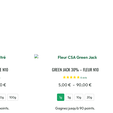
E N10
GREEN JACK 30% – FLEUR N10
00
€
5,00
€
–
90,00
€
20g
100g
1g
5g
10g
20g
oints.
Gagnez jusqu'à 90 points.