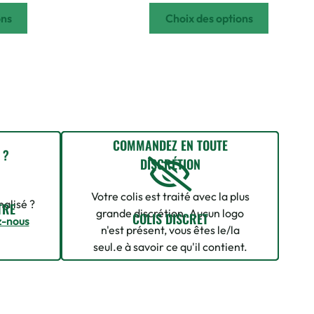
ons
Choix des options
COMMANDEZ EN TOUTE
 ?
DISCRÉTION
Votre colis est traité avec la plus
alisé ?
TRE
grande discrétion. Aucun logo
COLIS DISCRET
z-nous
n'est présent, vous êtes le/la
seul.e à savoir ce qu'il contient.