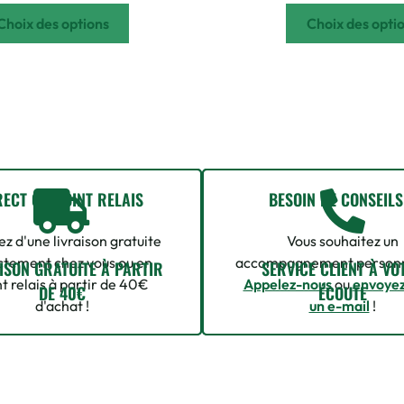
Choix des options
Choix des opti
RECT OU POINT RELAIS
BESOIN DE CONSEILS
ez d'une livraison gratuite
Vous souhaitez un
ctement chez vous ou en
accompagnement personn
ISON GRATUITE À PARTIR
SERVICE CLIENT À VO
t relais à partir de 40€
Appelez-nous
ou
envoye
DE 40€
ÉCOUTE
d'achat !
un e-mail
!