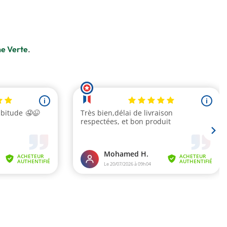
he Verte
.
is