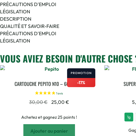
PRÉCAUTIONS D'EMPLOI
LÉGISLATION
DESCRIPTION
QUALITÉ ET SAVOIR-FAIRE
PRÉCAUTIONS D'EMPLOI
LÉGISLATION
VOUS AVIEZ BESOIN D'AUTRE CHOSE 
PROMOTION
-17%
CARTOUCHE PEPITO N10 – 600 PUFFS
SUPER
30,00
€
25,00
€
5
Achetez et gagnez 25 points !
1g
Gag
Ajouter au panier