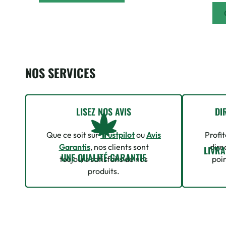
NOS SERVICES
LISEZ NOS AVIS
DI
Que ce soit sur
Trustpilot
ou
Avis
Profit
Garantis
, nos clients sont
dire
LIVRA
UNE QUALITÉ GARANTIE
toujours satisfaits de nos
poin
produits.