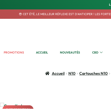
L
😎 CET ÉTÉ, LE MEILLEUR RÉFLEXE EST D'ANTICIPER ! LES FOR
PROMOTIONS
ACCUEIL
NOUVEAUTÉS
CBD
Accueil
N10
Cartouches N10
RUPTURE DE STOCK
RUPTURE DE STOCK