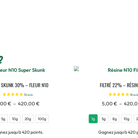
?
 SKUNK 30% – FLEUR N10
FILTRÉ 22% – RÉSIN
,00
€
–
420,00
€
5,00
€
–
420,
5g
10g
20g
100g
1g
5g
8g
10g
nez jusqu'à 420 points.
Gagnez jusqu'à 420 p