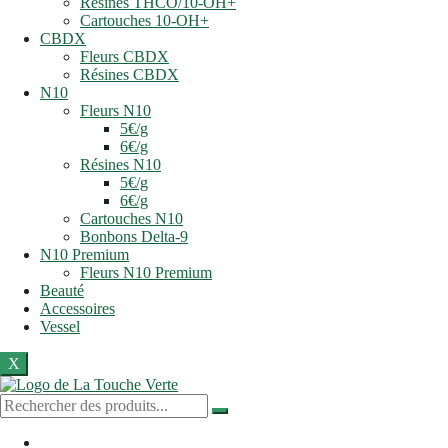
Résines THCO/10-OH+
Cartouches 10-OH+
CBDX
Fleurs CBDX
Résines CBDX
N10
Fleurs N10
5€/g
6€/g
Résines N10
5€/g
6€/g
Cartouches N10
Bonbons Delta-9
N10 Premium
Fleurs N10 Premium
Beauté
Accessoires
Vessel
X