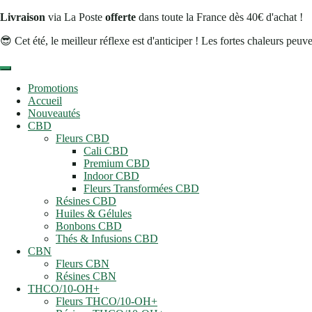
Livraison
via La Poste
offerte
dans toute la France dès 40€ d'achat !
😎 Cet été, le meilleur réflexe est d'anticiper ! Les fortes chaleurs peu
Promotions
Accueil
Nouveautés
CBD
Fleurs CBD
Cali CBD
Premium CBD
Indoor CBD
Fleurs Transformées CBD
Résines CBD
Huiles & Gélules
Bonbons CBD
Thés & Infusions CBD
CBN
Fleurs CBN
Résines CBN
THCO/10-OH+
Fleurs THCO/10-OH+