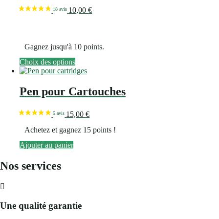
10,00
€
Gagnez jusqu'à 10 points.
Ce
Choix des options
produit
a
plusieurs
Pen pour Cartouches
variations.
Les
options
15,00
€
peuvent
Achetez et gagnez 15 points !
être
choisies
Ajouter au panier
sur
la
Nos services
page
du
produit
Une qualité garantie