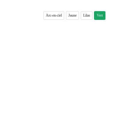
Arc-en-ciel
Jaune
Lilas
Vert