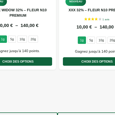
AU
NOUVEAU
 WIDOW 32% – FLEUR N10
XXX 32% – FLEUR N10 P
PREMIUM
0,00
€
–
140,00
€
10,00
€
–
140,0
1g
5g
10g
20g
1g
5g
10g
20
gnez jusqu'à 140 points.
Gagnez jusqu'à 140 poin
CHOIX DES OPTIONS
CHOIX DES OPTIONS