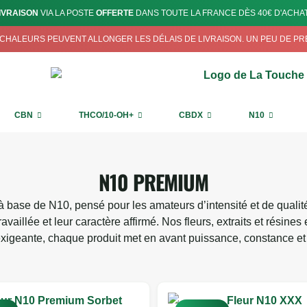
IVRAISON
VIA LA POSTE
OFFERTE
DANS TOUTE LA FRANCE DÈS 40€ D'ACHAT
S CHALEURS PEUVENT ALLONGER LES DÉLAIS DE LIVRAISON. UN PEU DE P
CBN
THCO/10-OH+
CBDX
N10
N10 PREMIUM
base de N10, pensé pour les amateurs d’intensité et de qualité
travaillée et leur caractère affirmé. Nos fleurs, extraits et rési
exigeante, chaque produit met en avant puissance, constance e