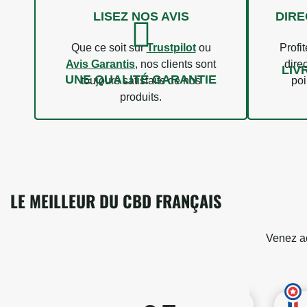
LISEZ NOS AVIS
DIRE
Que ce soit sur
Trustpilot
ou
Profit
Avis Garantis
, nos clients sont
dire
LIV
UNE QUALITÉ GARANTIE
toujours satisfaits de nos
poi
produits.
LE MEILLEUR DU CBD FRANÇAIS
Venez ac