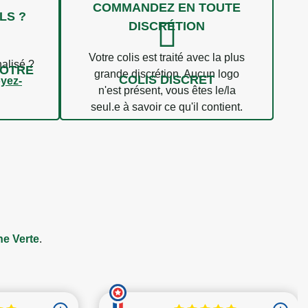
COMMANDEZ EN TOUTE
LS ?
DISCRÉTION
Votre colis est traité avec la plus
alisé ?
VOTRE
grande discrétion. Aucun logo
COLIS DISCRET
yez-
n'est présent, vous êtes le/la
seul.e à savoir ce qu'il contient.
e Verte
.