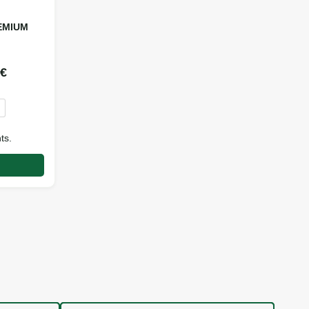
REMIUM
0
€
g
ts.