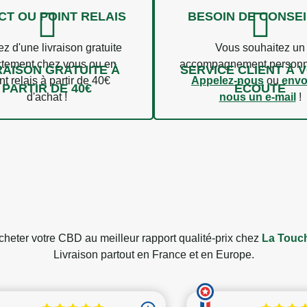
CT OU POINT RELAIS
BESOIN DE CONSEI
ez d'une livraison gratuite
Vous souhaitez un
ctement chez vous ou en
accompagnement personn
RAISON GRATUITE À
SERVICE CLIENT À 
nt relais à partir de 40€
Appelez-nous
ou
envo
PARTIR DE 40€
ÉCOUTE
d'achat !
nous un e-mail
!
heter votre CBD au meilleur rapport qualité-prix chez
La Touch
Livraison partout en France et en Europe.