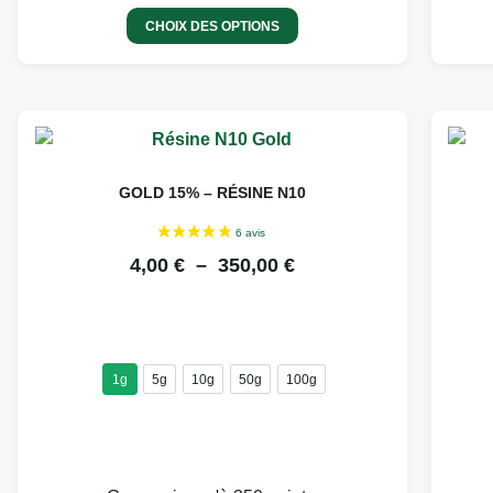
CHOIX DES OPTIONS
GOLD 15% – RÉSINE N10
4,00
€
–
350,00
€
1g
5g
10g
50g
100g