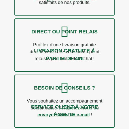
satisfaits de nos produits.
DIRECT OU POINT RELAIS
Profitez d'une livraison gratuite
LIVRAISON GRATUITE À
directement chez vous ou en point
PARTIR DE 40€
relais à partir de 40€ d'achat !
BESOIN DE CONSEILS ?
Vous souhaitez un accompagnement
SERVICE CLIENT À VOTRE
personnalisé ?
Appelez-nous
ou
ÉCOUTE
envoyez-nous un e-mail
!