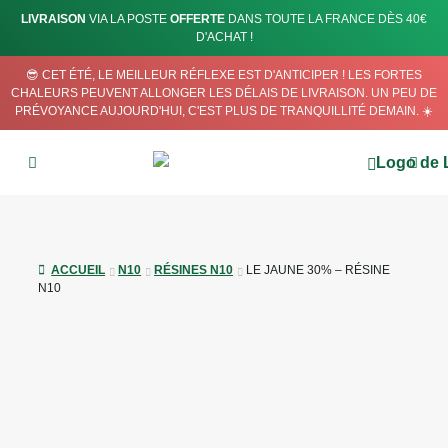
LIVRAISON
VIA LA POSTE
OFFERTE
DANS TOUTE LA FRANCE DÈS 40€
D'ACHAT !
😎 CET ÉTÉ, LE MEILLEUR RÉFLEXE EST D'ANTICIPER ! LES FORTES
CHALEURS PEUVENT ALLONGER LES DÉLAIS DE LIVRAISON. UN PEU DE
PRÉVOYANCE AUJOURD'HUI, C'EST PLUS DE TRANQUILLITÉ DEMAIN. ☀️
ACCUEIL
N10
RÉSINES N10
LE JAUNE 30% – RÉSINE
N10