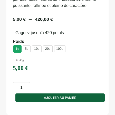
puissante, raffinée et pleine de caractère.
–
5,00
€
420,00
€
Gagnez jusqu'à 420 points.
Poids
1g
5g
10g
20g
100g
Soit 5€/g
5,00
€
AJOUTER AU PANIER