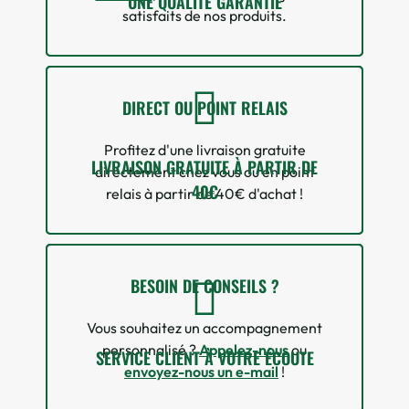
UNE QUALITÉ GARANTIE
satisfaits de nos produits.
DIRECT OU POINT RELAIS
Profitez d'une livraison gratuite
LIVRAISON GRATUITE À PARTIR DE
directement chez vous ou en point
40€
relais à partir de 40€ d'achat !
BESOIN DE CONSEILS ?
Vous souhaitez un accompagnement
personnalisé ?
Appelez-nous
ou
SERVICE CLIENT À VOTRE ÉCOUTE
envoyez-nous un e-mail
!