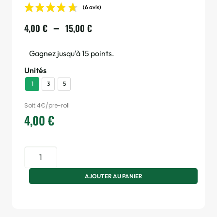
(6 avis)
–
4,00
€
15,00
€
Gagnez jusqu'à 15 points.
Unités
1
3
5
Soit 4€/pre-roll
4,00
€
AJOUTER AU PANIER