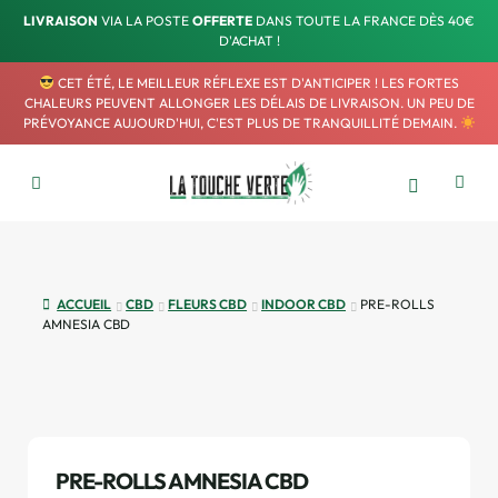
LIVRAISON
VIA LA POSTE
OFFERTE
DANS TOUTE LA FRANCE DÈS 40€
D'ACHAT !
CET ÉTÉ, LE MEILLEUR RÉFLEXE EST D'ANTICIPER ! LES FORTES
CHALEURS PEUVENT ALLONGER LES DÉLAIS DE LIVRAISON. UN PEU DE
PRÉVOYANCE AUJOURD'HUI, C'EST PLUS DE TRANQUILLITÉ DEMAIN.
ACCUEIL
CBD
FLEURS CBD
INDOOR CBD
PRE-ROLLS
AMNESIA CBD
PRE-ROLLS AMNESIA CBD