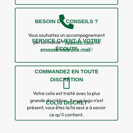
BESOIN DE CONSEILS ?
Vous souhaitez un accompagnement
SERVICE CLIENT À VOTRE
personnalisé ?
Appelez-nous
ou
ÉCOUTE
envoyez-nous un e-mail
!
COMMANDEZ EN TOUTE
DISCRÉTION
Votre colis est traité avec la plus
grande discrétion. Aucun logo n'est
COLIS DISCRET
présent, vous êtes le/la seul.e à savoir
ce qu'il contient.