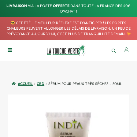
LIVRAISON
VIA LA POSTE
OFFERTE
DANS TOUTE LA FRANCE DÈS 40€
D'ACHAT !
CET ÉTÉ, LE MEILLEUR RÉFLEXE EST D'ANTICIPER ! LES FORTES
CHALEURS PEUVENT ALLONGER LES DÉLAIS DE LIVRAISON. UN PEU DE
PRÉVOYANCE AUJOURD'HUI, C'EST PLUS DE TRANQUILLITÉ DEMAIN.
ACCUEIL
CBD
SÉRUM POUR PEAUX TRÈS SÈCHES – 50ML