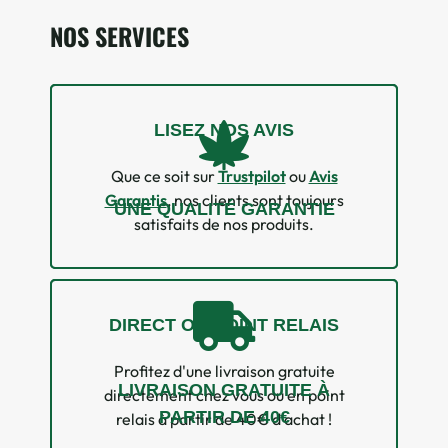
NOS SERVICES
LISEZ NOS AVIS
Que ce soit sur
Trustpilot
ou
Avis
Garantis
, nos clients sont toujours
UNE QUALITÉ GARANTIE
satisfaits de nos produits.
DIRECT OU POINT RELAIS
Profitez d'une livraison gratuite
LIVRAISON GRATUITE À
directement chez vous ou en point
PARTIR DE 40€
relais à partir de 40€ d'achat !