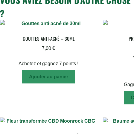
?
GOUTTES ANTI-ACNÉ – 30ML
PR
7,00
€
Achetez et gagnez 7 points !
Ajouter au panier
Gagn
C