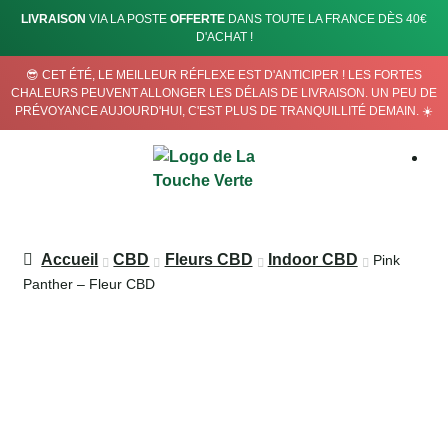
LIVRAISON
VIA LA POSTE
OFFERTE
DANS TOUTE LA FRANCE DÈS 40€
D'ACHAT !
😎 CET ÉTÉ, LE MEILLEUR RÉFLEXE EST D'ANTICIPER ! LES FORTES
CHALEURS PEUVENT ALLONGER LES DÉLAIS DE LIVRAISON. UN PEU DE
PRÉVOYANCE AUJOURD'HUI, C'EST PLUS DE TRANQUILLITÉ DEMAIN. ☀️
Accueil
CBD
Fleurs CBD
Indoor CBD
Pink
Panther – Fleur CBD
RUPTURE DE STOCK