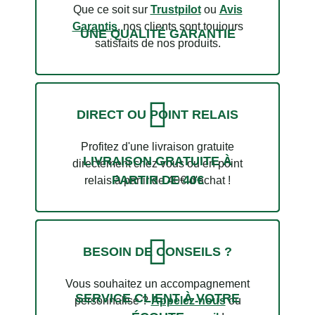
Que ce soit sur
Trustpilot
ou
Avis
Garantis
, nos clients sont toujours
UNE QUALITÉ GARANTIE
satisfaits de nos produits.
DIRECT OU POINT RELAIS
Profitez d'une livraison gratuite
LIVRAISON GRATUITE À
directement chez vous ou en point
PARTIR DE 40€
relais à partir de 40€ d'achat !
BESOIN DE CONSEILS ?
Vous souhaitez un accompagnement
SERVICE CLIENT À VOTRE
personnalisé ?
Appelez-nous
ou