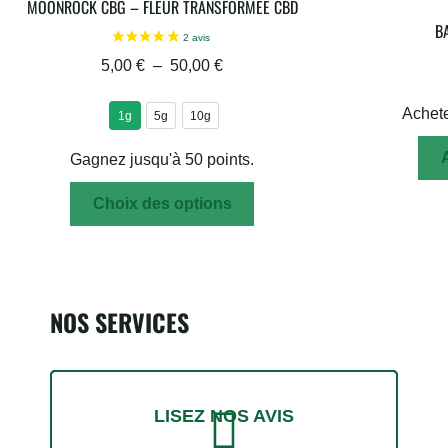
MOONROCK CBG – FLEUR TRANSFORMÉE CBD
B
5,00
€
–
50,00
€
Achete
1g
5g
10g
Gagnez jusqu'à 50 points.
Choix des options
NOS SERVICES
LISEZ NOS AVIS