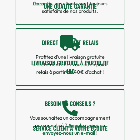
Garantis
, nos clients sont toujours
UNE QUALITÉ GARANTIE
satisfaits de nos produits.
DIRECT OU POINT RELAIS
Profitez d'une livraison gratuite
LIVRAISON GRATUITE À PARTIR DE
directement chez vous ou en point
40€
relais à partir de 40€ d'achat !
BESOIN DE CONSEILS ?
Vous souhaitez un accompagnement
personnalisé ?
Appelez-nous
ou
SERVICE CLIENT À VOTRE ÉCOUTE
envoyez-nous un e-mail
!