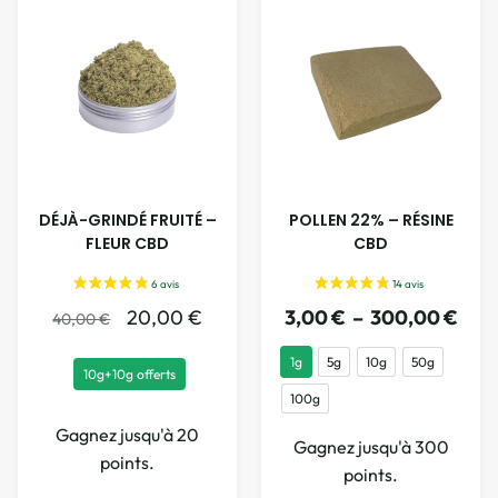
DÉJÀ-GRINDÉ FRUITÉ –
POLLEN 22% – RÉSINE
FLEUR CBD
CBD
20,00
€
3,00
€
–
300,00
€
40,00
€
1g
5g
10g
50g
10g+10g offerts
100g
Gagnez jusqu'à 20
Gagnez jusqu'à 300
points.
points.