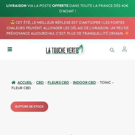
LIVRAISON
VIA LA POSTE
OFFERTE
DANS TOUTE LA FRANCE DÈS 40€
D'ACHAT !
CET ÉTÉ, LE MEILLEUR RÉFLEXE EST D'ANTICIPER ! LES FORTES
CHALEURS PEUVENT ALLONGER LES DÉLAIS DE LIVRAISON. UN PEU DE
PRÉVOYANCE AUJOURD'HUI, C'EST PLUS DE TRANQUILLITÉ DEMAIN.
ACCUEIL
CBD
FLEURS CBD
INDOOR CBD
TONIC –
FLEUR CBD
RUPTURE DE STOCK