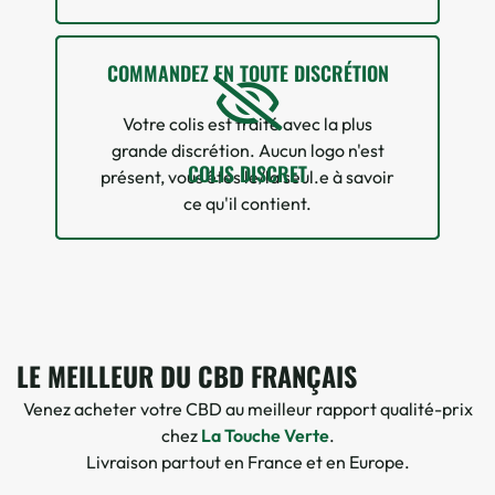
COMMANDEZ EN TOUTE DISCRÉTION
Votre colis est traité avec la plus
grande discrétion. Aucun logo n'est
COLIS DISCRET
présent, vous êtes le/la seul.e à savoir
ce qu'il contient.
LE MEILLEUR DU CBD FRANÇAIS
6 avis
Venez acheter votre CBD au meilleur rapport qualité-prix
chez
La Touche Verte
.
Livraison partout en France et en Europe.