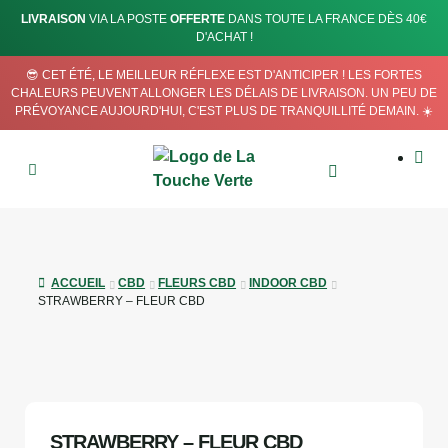
LIVRAISON
VIA LA POSTE
OFFERTE
DANS TOUTE LA FRANCE DÈS 40€
D'ACHAT !
😎 CET ÉTÉ, LE MEILLEUR RÉFLEXE EST D'ANTICIPER ! LES FORTES
CHALEURS PEUVENT ALLONGER LES DÉLAIS DE LIVRAISON. UN PEU DE
PRÉVOYANCE AUJOURD'HUI, C'EST PLUS DE TRANQUILLITÉ DEMAIN. ☀️
ACCUEIL
CBD
FLEURS CBD
INDOOR CBD
STRAWBERRY – FLEUR CBD
STRAWBERRY – FLEUR CBD