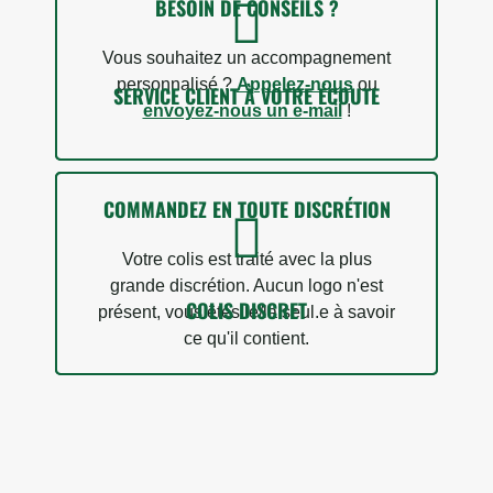
BESOIN DE CONSEILS ?
Vous souhaitez un accompagnement
personnalisé ?
Appelez-nous
ou
SERVICE CLIENT À VOTRE ÉCOUTE
envoyez-nous un e-mail
!
COMMANDEZ EN TOUTE DISCRÉTION
Votre colis est traité avec la plus
grande discrétion. Aucun logo n'est
COLIS DISCRET
présent, vous êtes le/la seul.e à savoir
ce qu'il contient.