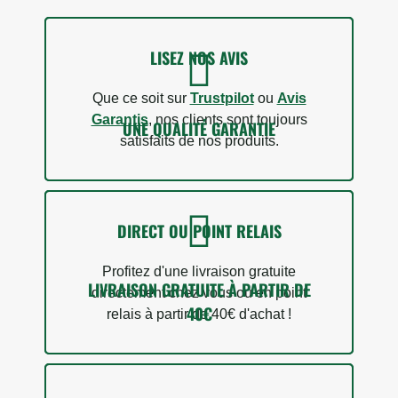
LISEZ NOS AVIS
Que ce soit sur
Trustpilot
ou
Avis
Garantis
, nos clients sont toujours
UNE QUALITÉ GARANTIE
satisfaits de nos produits.
5 avis
DIRECT OU POINT RELAIS
Profitez d'une livraison gratuite
LIVRAISON GRATUITE À PARTIR DE
directement chez vous ou en point
40€
relais à partir de 40€ d'achat !