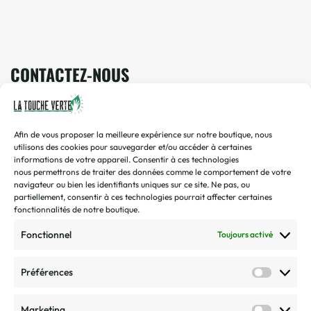
CONTACTEZ-NOUS
Vous avez une question ? Une demande ? Envoyez-nous un
mail !
Afin de vous proposer la meilleure expérience sur notre boutique, nous
contact@toucheverte.fr
utilisons des cookies pour sauvegarder et/ou accéder à certaines
informations de votre appareil.
Consentir
à ces
technologies
Vous préférez discuter de vive voix ? Appelez-nous !
nous
permettrons de traiter des données comme le comportement de votre
07 45 48 16 58
navigateur ou bien les identifiants uniques sur ce site.
Ne pas, ou
Disponible de 9h00 à 16h30 | Du mardi au vendredi
partiellement, consentir à ces technologies pourrait affecter certaines
fonctionnalités de notre boutique.
CGV/CGU
Fonctionnel
Toujours activé
Politique de confidentialité
Préférences
Politique de retour et remboursement
Marketing