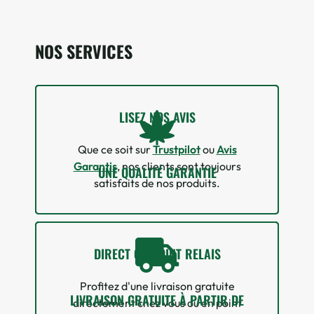
NOS SERVICES
LISEZ NOS AVIS
Que ce soit sur
Trustpilot
ou
Avis
Garantis
, nos clients sont toujours
UNE QUALITÉ GARANTIE
satisfaits de nos produits.
DIRECT OU POINT RELAIS
Profitez d'une livraison gratuite
LIVRAISON GRATUITE À PARTIR DE
directement chez vous ou en point