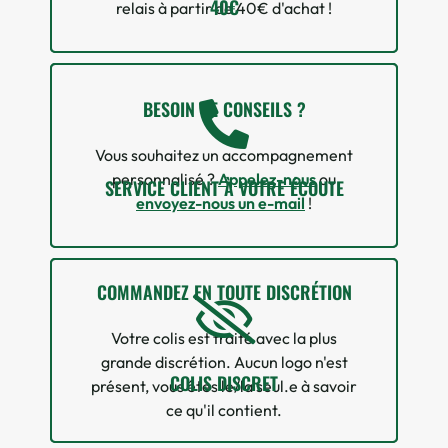
40€
relais à partir de 40€ d'achat !
BESOIN DE CONSEILS ?
Vous souhaitez un accompagnement
personnalisé ?
Appelez-nous
ou
SERVICE CLIENT À VOTRE ÉCOUTE
envoyez-nous un e-mail
!
COMMANDEZ EN TOUTE DISCRÉTION
Votre colis est traité avec la plus
grande discrétion. Aucun logo n'est
COLIS DISCRET
présent, vous êtes le/la seul.e à savoir
ce qu'il contient.