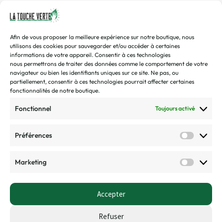
Vous avez une question ? Une demande ? Envoyez-nous un
mail !
Afin de vous proposer la meilleure expérience sur notre boutique, nous
contact@toucheverte.fr
utilisons des cookies pour sauvegarder et/ou accéder à certaines
informations de votre appareil.
Consentir
à ces
technologies
Vous préférez discuter de vive voix ? Appelez-nous !
nous
permettrons de traiter des données comme le comportement de votre
07 45 48 16 58
navigateur ou bien les identifiants uniques sur ce site.
Ne pas, ou
Disponible de 9h00 à 16h30 | Du mardi au vendredi
partiellement, consentir à ces technologies pourrait affecter certaines
fonctionnalités de notre boutique.
CGV/CGU
Fonctionnel
Toujours activé
Politique de confidentialité
Préférences
Politique de retour et remboursement
Marketing
FAQ
Nos boutiques
Accepter
Refuser