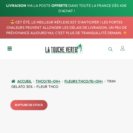
LIVRAISON
VIA LA POSTE
OFFERTE
DANS TOUTE LA FRANCE DÈS 40€
D'ACHAT !
CET ÉTÉ, LE MEILLEUR RÉFLEXE EST D'ANTICIPER ! LES FORTES
CHALEURS PEUVENT ALLONGER LES DÉLAIS DE LIVRAISON. UN PEU DE
PRÉVOYANCE AUJOURD'HUI, C'EST PLUS DE TRANQUILLITÉ DEMAIN.
ACCUEIL
THCO/10-OH+
FLEURS THCO/10-OH+
TRIM
GELATO 30% – FLEUR THCO
RUPTURE DE STOCK