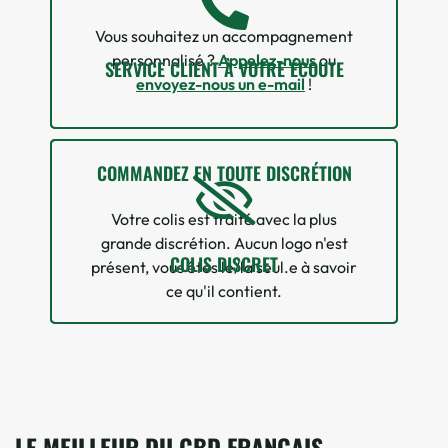
Vous souhaitez un accompagnement
personnalisé ?
Appelez-nous
ou
SERVICE CLIENT À VOTRE ÉCOUTE
envoyez-nous un e-mail
!
COMMANDEZ EN TOUTE DISCRÉTION
Votre colis est traité avec la plus
grande discrétion. Aucun logo n'est
COLIS DISCRET
présent, vous êtes le/la seul.e à savoir
ce qu'il contient.
LE MEILLEUR DU CBD FRANÇAIS