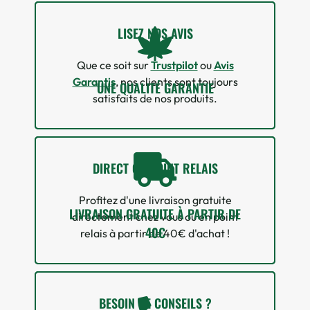
LISEZ NOS AVIS
Que ce soit sur
Trustpilot
ou
Avis
Garantis
, nos clients sont toujours
UNE QUALITÉ GARANTIE
satisfaits de nos produits.
DIRECT OU POINT RELAIS
Profitez d'une livraison gratuite
LIVRAISON GRATUITE À PARTIR DE
directement chez vous ou en point
40€
relais à partir de 40€ d'achat !
BESOIN DE CONSEILS ?