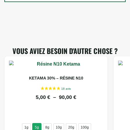
VOUS AVIEZ BESOIN D'AUTRE CHOSE ?
KETAMA 30% – RÉSINE N10
5,00
€
–
90,00
€
1g
5g
8g
10g
20g
100g