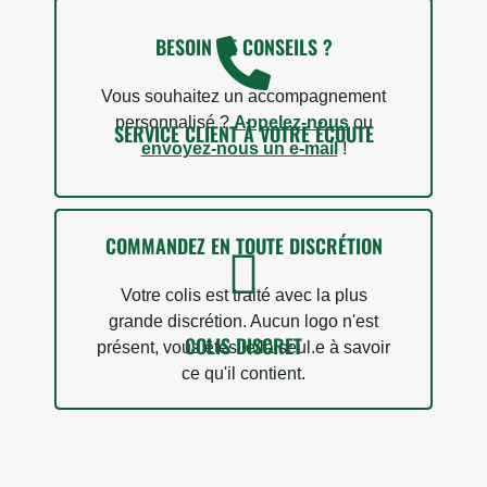
BESOIN DE CONSEILS ?
Vous souhaitez un accompagnement
personnalisé ?
Appelez-nous
ou
SERVICE CLIENT À VOTRE ÉCOUTE
envoyez-nous un e-mail
!
COMMANDEZ EN TOUTE DISCRÉTION
Votre colis est traité avec la plus
grande discrétion. Aucun logo n'est
COLIS DISCRET
présent, vous êtes le/la seul.e à savoir
ce qu'il contient.