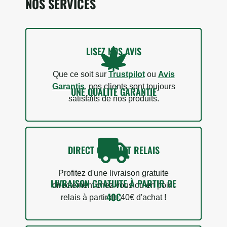
NOS SERVICES
LISEZ NOS AVIS
Que ce soit sur
Trustpilot
ou
Avis
Garantis
, nos clients sont toujours
UNE QUALITÉ GARANTIE
satisfaits de nos produits.
DIRECT OU POINT RELAIS
18 avis
Profitez d'une livraison gratuite
LIVRAISON GRATUITE À PARTIR DE
directement chez vous ou en point
40€
relais à partir de 40€ d'achat !