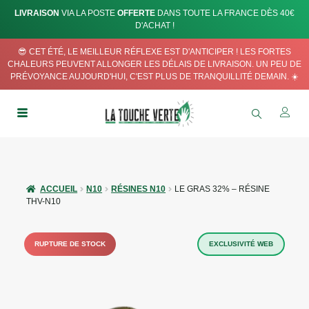
LIVRAISON
VIA LA POSTE
OFFERTE
DANS TOUTE LA FRANCE DÈS 40€
D'ACHAT !
😎 CET ÉTÉ, LE MEILLEUR RÉFLEXE EST D'ANTICIPER ! LES FORTES
CHALEURS PEUVENT ALLONGER LES DÉLAIS DE LIVRAISON. UN PEU DE
PRÉVOYANCE AUJOURD'HUI, C'EST PLUS DE TRANQUILLITÉ DEMAIN. ☀️
ACCUEIL
N10
RÉSINES N10
LE GRAS 32% – RÉSINE
THV-N10
RUPTURE DE STOCK
EXCLUSIVITÉ WEB