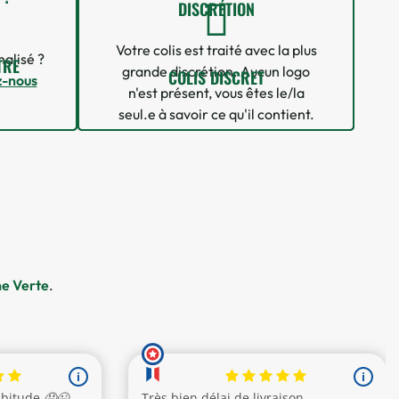
DISCRÉTION
Votre colis est traité avec la plus
alisé ?
TRE
grande discrétion. Aucun logo
COLIS DISCRET
z-nous
n'est présent, vous êtes le/la
seul.e à savoir ce qu'il contient.
15 
he Verte
.