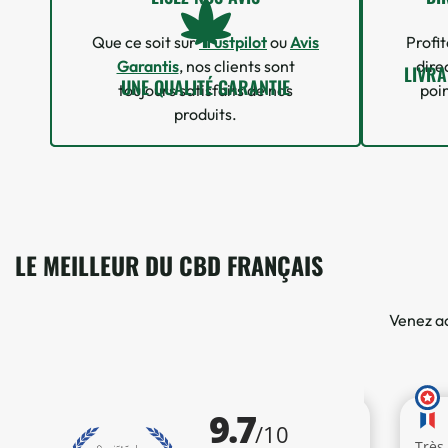
Que ce soit sur
Trustpilot
ou
Avis
Profit
Garantis
, nos clients sont
dire
LIVRA
UNE QUALITÉ GARANTIE
toujours satisfaits de nos
poin
produits.
LE MEILLEUR DU CBD FRANÇAIS
Venez ac
1 avis