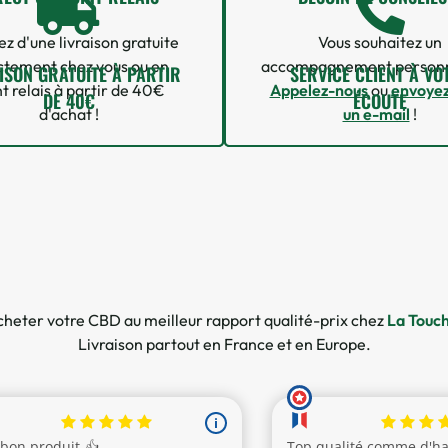
ez d'une livraison gratuite
Vous souhaitez un
ctement chez vous ou en
accompagnement personn
ISON GRATUITE À PARTIR
SERVICE CLIENT À VO
t relais à partir de 40€
Appelez-nous
ou
envoye
DE 40€
ÉCOUTE
d'achat !
un e-mail
!
18 avis
heter votre CBD au meilleur rapport qualité-prix chez
La Touc
Livraison partout en France et en Europe.