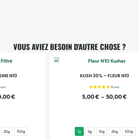
VOUS AVIEZ BESOIN D'AUTRE CHOSE ?
SINE N10
KUSH 30% – FLEUR N10
0,00
€
5,00
€
–
50,00
€
20g
100g
1g
5g
10g
20g
100g