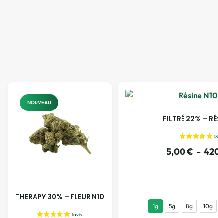
NOUVEAU
FILTRÉ 22% – RÉ
5,00
€
–
42
THERAPY 30% – FLEUR N10
1g
5g
8g
10g