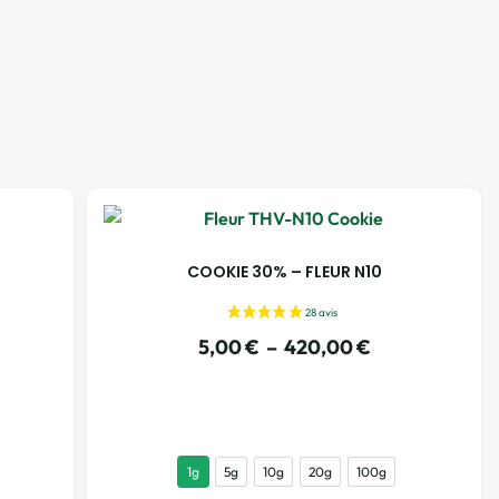
COOKIE 30% – FLEUR N10
5,00
€
–
420,00
€
1g
5g
10g
20g
100g