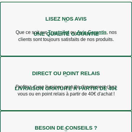
LISEZ NOS AVIS
Que ce soit sur
Trustpilot
ou
Avis Garantis
, nos
UNE QUALITÉ GARANTIE
clients sont toujours satisfaits de nos produits.
DIRECT OU POINT RELAIS
Profitez d'une livraison gratuite directement chez
LIVRAISON GRATUITE À PARTIR DE 40€
vous ou en point relais à partir de 40€ d'achat !
20 avis
BESOIN DE CONSEILS ?