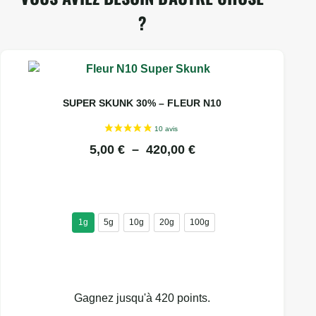
?
Ce
produit
a
SUPER SKUNK 30% – FLEUR N10
plusieurs
variations.
PLAGE
5,00
€
–
420,00
€
Les
DE
options
PRIX :
peuvent
être
5,00 €
choisies
1g
5g
10g
20g
100g
À
sur
420,00 €
la
page
du
Gagnez jusqu'à 420 points.
produit