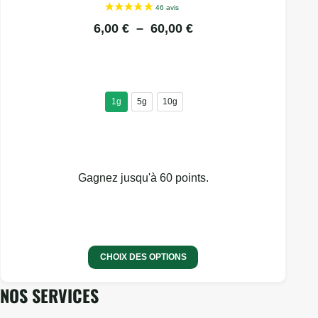
variations.
PLAGE
6,00
€
–
60,00
€
Les
DE
options
PRIX :
peuvent
être
6,00 €
choisies
1g
5g
10g
À
sur
60,00 €
la
page
du
Gagnez jusqu'à 60 points.
produit
CHOIX DES OPTIONS
NOS SERVICES