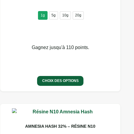
PRIX :
peuvent
être
6,00 €
choisies
1g
5g
10g
20g
À
sur
110,00 €
la
page
du
Gagnez jusqu'à 110 points.
produit
CHOIX DES OPTIONS
Ce
produit
3 avis
a
AMNESIA HASH 32% – RÉSINE N10
plusieurs