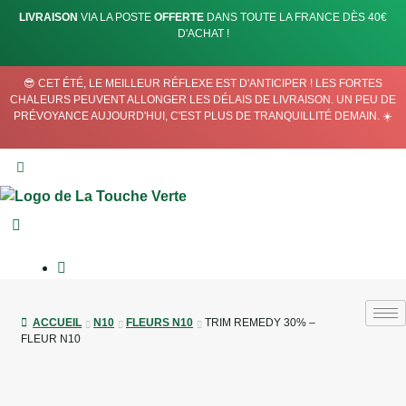
LIVRAISON
VIA LA POSTE
OFFERTE
DANS TOUTE LA FRANCE DÈS 40€
D'ACHAT !
😎 CET ÉTÉ, LE MEILLEUR RÉFLEXE EST D'ANTICIPER ! LES FORTES
CHALEURS PEUVENT ALLONGER LES DÉLAIS DE LIVRAISON. UN PEU DE
PRÉVOYANCE AUJOURD'HUI, C'EST PLUS DE TRANQUILLITÉ DEMAIN. ☀️
ACCUEIL
N10
FLEURS N10
TRIM REMEDY 30% –
FLEUR N10
RUPTURE DE STOCK
NOUVEAU