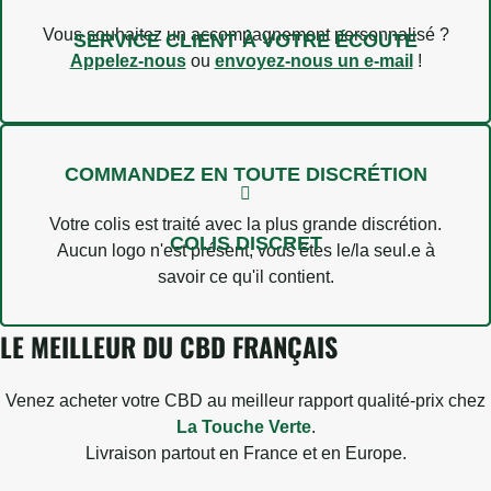
Vous souhaitez un accompagnement personnalisé ?
SERVICE CLIENT À VOTRE ÉCOUTE
Appelez-nous
ou
envoyez-nous un e-mail
!
COMMANDEZ EN TOUTE DISCRÉTION
Votre colis est traité avec la plus grande discrétion.
COLIS DISCRET
Aucun logo n'est présent, vous êtes le/la seul.e à
savoir ce qu'il contient.
LE MEILLEUR DU CBD FRANÇAIS
Venez acheter votre CBD au meilleur rapport qualité-prix chez
La Touche Verte
.
Livraison partout en France et en Europe.