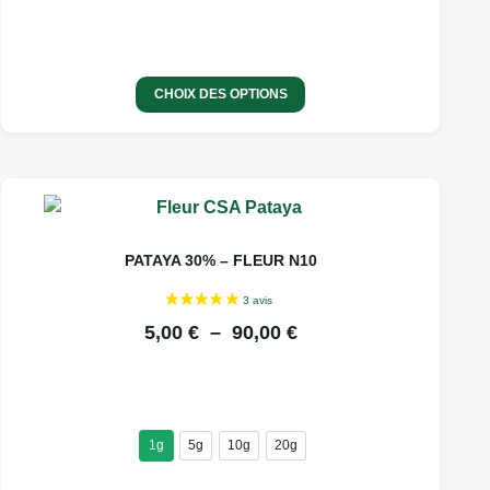
CHOIX DES OPTIONS
Ce
produit
a
PATAYA 30% – FLEUR N10
plusieurs
variations.
PLAGE
5,00
€
–
90,00
€
Les
DE
options
PRIX :
peuvent
être
5,00 €
choisies
1g
5g
10g
20g
À
10 avis
sur
90,00 €