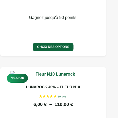
la
page
du
Gagnez jusqu'à 90 points.
produit
CHOIX DES OPTIONS
Ce
NOUVEAU
produit
a
LUNAROCK 40% – FLEUR N10
plusieurs
variations.
PLAGE
6,00
€
–
110,00
€
Les
DE
options