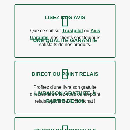
LISEZ NOS AVIS
Que ce soit sur
Trustpilot
ou
Avis
Garantis
, nos clients sont toujours
UNE QUALITÉ GARANTIE
satisfaits de nos produits.
24 avis
DIRECT OU POINT RELAIS
Profitez d'une livraison gratuite
LIVRAISON GRATUITE À
directement chez vous ou en point
PARTIR DE 40€
relais à partir de 40€ d'achat !