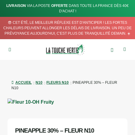
LIVRAISON
VIA LA POSTE
OFFERTE
DANS TOUTE LA FRANCE DÈS 40€
D'ACHAT !
😎 CET ÉTÉ, LE MEILLEUR RÉFLEXE EST D'ANTICIPER ! LES FORTES
CHALEURS PEUVENT ALLONGER LES DÉLAIS DE LIVRAISON. UN PEU DE
PRÉVOYANCE AUJOURD'HUI, C'EST PLUS DE TRANQUILLITÉ DEMAIN. ☀️
ACCUEIL
N10
FLEURS N10
PINEAPPLE 30% – FLEUR
N10
PINEAPPLE 30% – FLEUR N10