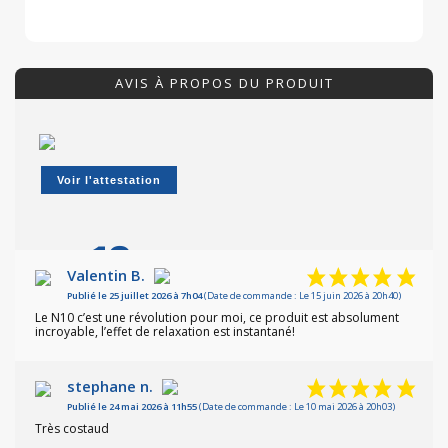
AVIS À PROPOS DU PRODUIT
Voir l'attestation
10
/10
Valentin B.
Publié le 25 juillet 2026 à 7h04
(Date de commande : Le 15 juin 2026 à 20h40)
Basé sur 4 avis
Le N10 c’est une révolution pour moi, ce produit est absolument
incroyable, l’effet de relaxation est instantané!
stephane n.
Publié le 24 mai 2026 à 11h55
(Date de commande : Le 10 mai 2026 à 20h03)
Très costaud