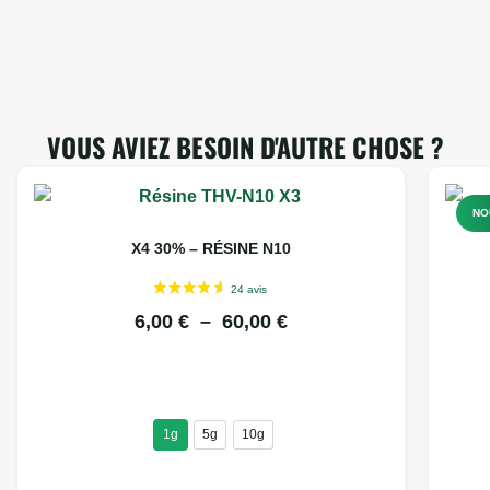
VOUS AVIEZ BESOIN D'AUTRE CHOSE ?
NO
X4 30% – RÉSINE N10
6,00
€
–
60,00
€
1g
5g
10g