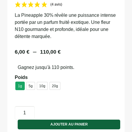
(4 avis)
La Pineapple 30% révèle une puissance intense
portée par un parfum fruité exotique. Une fleur
N10 gourmande et profonde, idéale pour une
détente marquée.
–
6,00
€
110,00
€
Gagnez jusqu'à 110 points.
Poids
1g
5g
10g
20g
AJOUTER AU PANIER