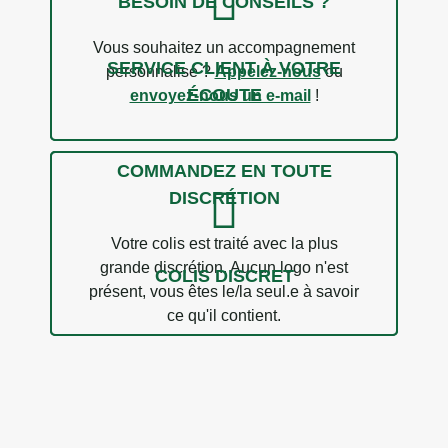
BESOIN DE CONSEILS ?
Vous souhaitez un accompagnement
SERVICE CLIENT À VOTRE
personnalisé ?
Appelez-nous
ou
ÉCOUTE
envoyez-nous un e-mail
!
COMMANDEZ EN TOUTE
DISCRÉTION
Votre colis est traité avec la plus
grande discrétion. Aucun logo n'est
COLIS DISCRET
présent, vous êtes le/la seul.e à savoir
ce qu'il contient.