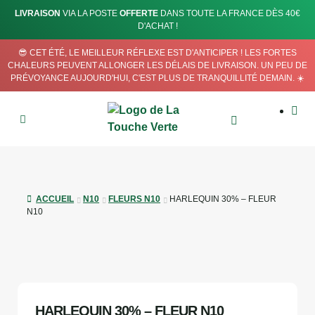
LIVRAISON
VIA LA POSTE
OFFERTE
DANS TOUTE LA FRANCE DÈS 40€
D'ACHAT !
😎 CET ÉTÉ, LE MEILLEUR RÉFLEXE EST D'ANTICIPER ! LES FORTES
CHALEURS PEUVENT ALLONGER LES DÉLAIS DE LIVRAISON. UN PEU DE
PRÉVOYANCE AUJOURD'HUI, C'EST PLUS DE TRANQUILLITÉ DEMAIN. ☀️
ACCUEIL
N10
FLEURS N10
HARLEQUIN 30% – FLEUR
N10
RUPTURE DE STOCK
NOUVEAU
HARLEQUIN 30% – FLEUR N10