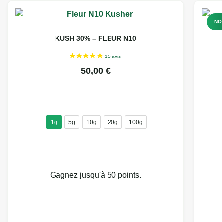
NO
KUSH 30% – FLEUR N10
50,00
€
1g
5g
10g
20g
100g
Gagnez jusqu'à 50 points.