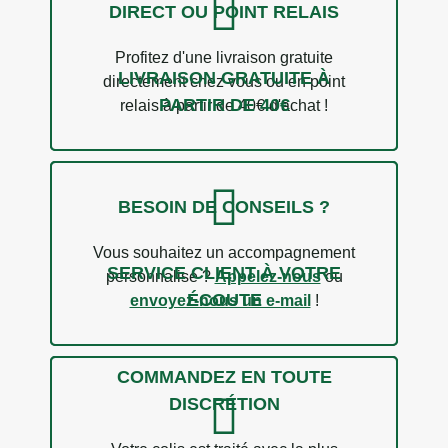
DIRECT OU POINT RELAIS
Profitez d'une livraison gratuite
LIVRAISON GRATUITE À
directement chez vous ou en point
PARTIR DE 40€
relais à partir de 40€ d'achat !
BESOIN DE CONSEILS ?
Vous souhaitez un accompagnement
SERVICE CLIENT À VOTRE
personnalisé ?
Appelez-nous
ou
ÉCOUTE
envoyez-nous un e-mail
!
COMMANDEZ EN TOUTE
DISCRÉTION