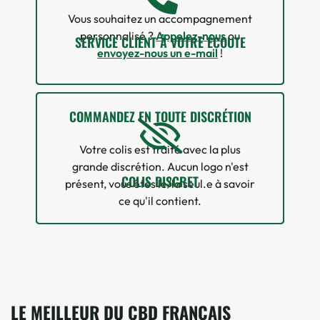
Vous souhaitez un accompagnement
personnalisé ?
Appelez-nous
ou
SERVICE CLIENT À VOTRE ÉCOUTE
envoyez-nous un e-mail
!
COMMANDEZ EN TOUTE DISCRÉTION
Votre colis est traité avec la plus
grande discrétion. Aucun logo n'est
COLIS DISCRET
présent, vous êtes le/la seul.e à savoir
ce qu'il contient.
LE MEILLEUR DU CBD FRANÇAIS