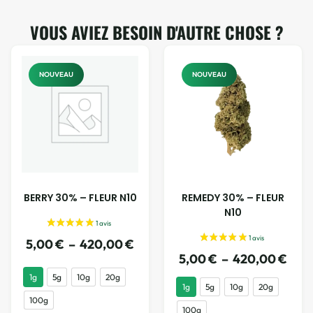
VOUS AVIEZ BESOIN D'AUTRE CHOSE ?
NOUVEAU
NOUVEAU
BERRY 30% – FLEUR N10
REMEDY 30% – FLEUR
N10
5,00
€
–
420,00
€
5,00
€
–
420,00
€
1g
5g
10g
20g
1g
5g
10g
20g
100g
100g