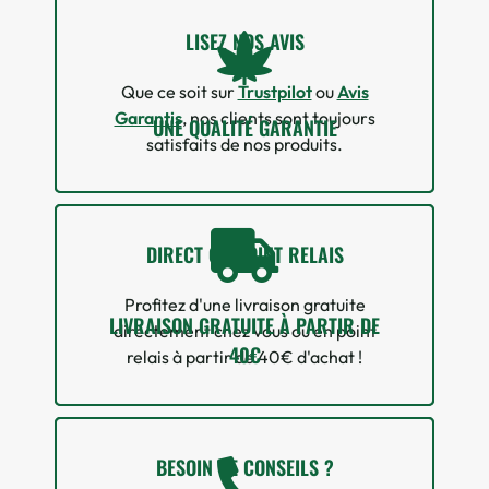
LISEZ NOS AVIS
Que ce soit sur
Trustpilot
ou
Avis
Garantis
, nos clients sont toujours
UNE QUALITÉ GARANTIE
satisfaits de nos produits.
DIRECT OU POINT RELAIS
Profitez d'une livraison gratuite
LIVRAISON GRATUITE À PARTIR DE
directement chez vous ou en point
40€
relais à partir de 40€ d'achat !
BESOIN DE CONSEILS ?