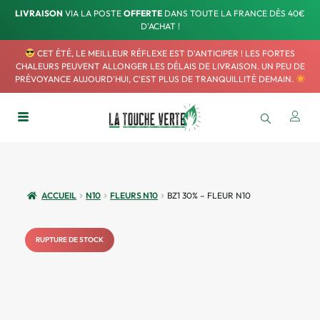
LIVRAISON
VIA LA POSTE
OFFERTE
DANS TOUTE LA FRANCE DÈS 40€
D'ACHAT !
CET ÉTÉ, LE MEILLEUR RÉFLEXE EST D'ANTICIPER ! LES FORTES
CHALEURS PEUVENT ALLONGER LES DÉLAIS DE LIVRAISON. UN PEU DE
PRÉVOYANCE AUJOURD'HUI, C'EST PLUS DE TRANQUILLITÉ DEMAIN.
ACCUEIL
N10
FLEURS N10
BZ1 30% – FLEUR N10
RUPTURE DE STOCK