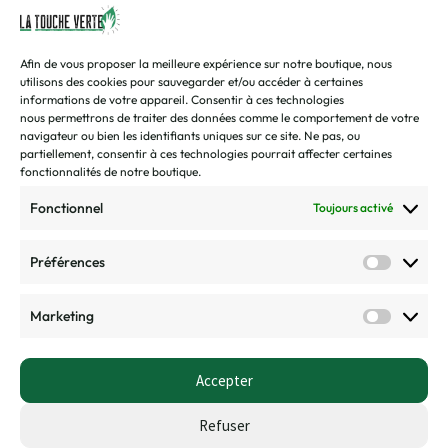
Vous avez une question ? Une demande ? Envoyez-nous un
mail !
Afin de vous proposer la meilleure expérience sur notre boutique, nous
contact@toucheverte.fr
utilisons des cookies pour sauvegarder et/ou accéder à certaines
informations de votre appareil.
Consentir
à ces
technologies
Vous préférez discuter de vive voix ? Appelez-nous !
nous
permettrons de traiter des données comme le comportement de votre
1 avis
07 45 48 16 58
navigateur ou bien les identifiants uniques sur ce site.
Ne pas, ou
Disponible de 9h00 à 16h30 | Du mardi au vendredi
partiellement, consentir à ces technologies pourrait affecter certaines
fonctionnalités de notre boutique.
CGV/CGU
Fonctionnel
Toujours activé
Politique de confidentialité
Préférences
Politique de retour et remboursement
Marketing
FAQ
Nos boutiques
Accepter
Refuser