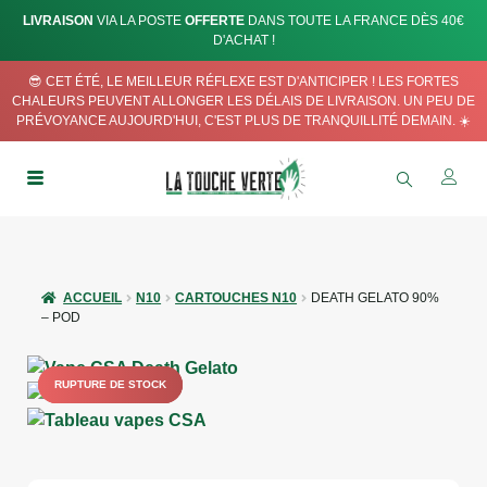
LIVRAISON
VIA LA POSTE
OFFERTE
DANS TOUTE LA FRANCE DÈS 40€
D'ACHAT !
😎 CET ÉTÉ, LE MEILLEUR RÉFLEXE EST D'ANTICIPER ! LES FORTES
CHALEURS PEUVENT ALLONGER LES DÉLAIS DE LIVRAISON. UN PEU DE
PRÉVOYANCE AUJOURD'HUI, C'EST PLUS DE TRANQUILLITÉ DEMAIN. ☀️
ACCUEIL
N10
CARTOUCHES N10
DEATH GELATO 90%
– POD
RUPTURE DE STOCK
RUPTURE DE STOCK
RUPTURE DE STOCK