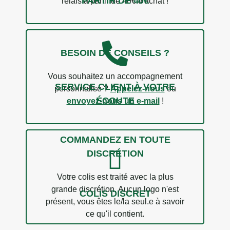
PARTIR DE 40€
relais à partir de 40€ d'achat !
BESOIN DE CONSEILS ?
Vous souhaitez un accompagnement
SERVICE CLIENT À VOTRE
personnalisé ?
Appelez-nous
ou
ÉCOUTE
envoyez-nous un e-mail
!
3 avis
COMMANDEZ EN TOUTE
DISCRÉTION
Votre colis est traité avec la plus
grande discrétion. Aucun logo n'est
COLIS DISCRET
présent, vous êtes le/la seul.e à savoir
ce qu'il contient.