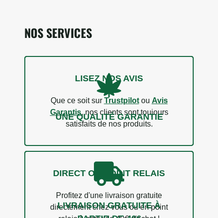
NOS SERVICES
LISEZ NOS AVIS
Que ce soit sur
Trustpilot
ou
Avis
Garantis
, nos clients sont toujours
UNE QUALITÉ GARANTIE
satisfaits de nos produits.
DIRECT OU POINT RELAIS
Profitez d'une livraison gratuite
LIVRAISON GRATUITE À
directement chez vous ou en point