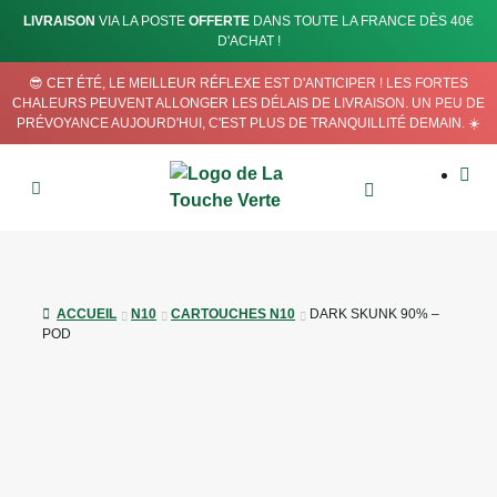
LIVRAISON
VIA LA POSTE
OFFERTE
DANS TOUTE LA FRANCE DÈS 40€
D'ACHAT !
😎 CET ÉTÉ, LE MEILLEUR RÉFLEXE EST D'ANTICIPER ! LES FORTES
CHALEURS PEUVENT ALLONGER LES DÉLAIS DE LIVRAISON. UN PEU DE
PRÉVOYANCE AUJOURD'HUI, C'EST PLUS DE TRANQUILLITÉ DEMAIN. ☀️
ACCUEIL
N10
CARTOUCHES N10
DARK SKUNK 90% –
POD