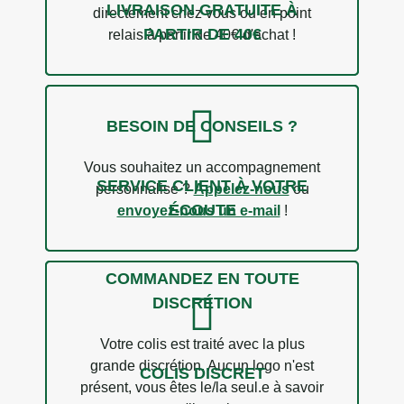
LIVRAISON GRATUITE À
directement chez vous ou en point
PARTIR DE 40€
relais à partir de 40€ d'achat !
BESOIN DE CONSEILS ?
Vous souhaitez un accompagnement
SERVICE CLIENT À VOTRE
personnalisé ?
Appelez-nous
ou
ÉCOUTE
envoyez-nous un e-mail
!
COMMANDEZ EN TOUTE
DISCRÉTION
Votre colis est traité avec la plus
grande discrétion. Aucun logo n'est
COLIS DISCRET
présent, vous êtes le/la seul.e à savoir