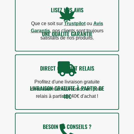
LISEZ NOS AVIS
Que ce soit sur
Trustpilot
ou
Avis
Garantis
, nos clients sont toujours
UNE QUALITÉ GARANTIE
satisfaits de nos produits.
DIRECT OU POINT RELAIS
Profitez d'une livraison gratuite
LIVRAISON GRATUITE À PARTIR DE
directement chez vous ou en point
40€
relais à partir de 40€ d'achat !
BESOIN DE CONSEILS ?