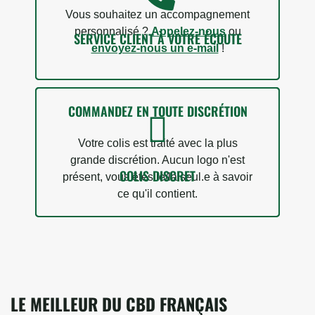
Vous souhaitez un accompagnement
personnalisé ?
Appelez-nous
ou
SERVICE CLIENT À VOTRE ÉCOUTE
envoyez-nous un e-mail
!
COMMANDEZ EN TOUTE DISCRÉTION
Votre colis est traité avec la plus
grande discrétion. Aucun logo n'est
COLIS DISCRET
présent, vous êtes le/la seul.e à savoir
ce qu'il contient.
LE MEILLEUR DU CBD FRANÇAIS