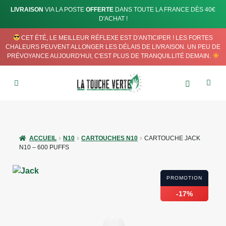
LIVRAISON
VIA LA POSTE
OFFERTE
DANS TOUTE LA FRANCE DÈS 40€
D'ACHAT !
CET ÉTÉ, LE MEILLEUR RÉFLEXE EST D'ANTICIPER ! LES FORTES
CHALEURS PEUVENT ALLONGER LES DÉLAIS DE LIVRAISON. UN PEU DE
PRÉVOYANCE AUJOURD'HUI, C'EST PLUS DE TRANQUILLITÉ DEMAIN.
ACCUEIL
N10
CARTOUCHES N10
CARTOUCHE JACK
N10 – 600 PUFFS
PROMOTION
PROMOTION
-17%
-17%