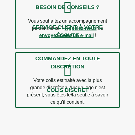
BESOIN DE CONSEILS ?
Vous souhaitez un accompagnement
SERVICE CLIENT À VOTRE
personnalisé ?
Appelez-nous
ou
ÉCOUTE
envoyez-nous un e-mail
!
COMMANDEZ EN TOUTE
DISCRÉTION
Votre colis est traité avec la plus
grande discrétion. Aucun logo n'est
COLIS DISCRET
présent, vous êtes le/la seul.e à savoir
ce qu'il contient.
1 avis