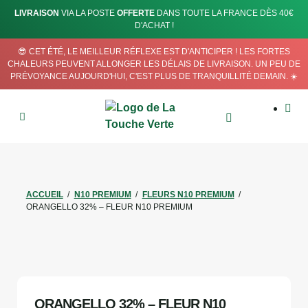
LIVRAISON
VIA LA POSTE
OFFERTE
DANS TOUTE LA FRANCE DÈS 40€
D'ACHAT !
😎 CET ÉTÉ, LE MEILLEUR RÉFLEXE EST D'ANTICIPER ! LES FORTES
CHALEURS PEUVENT ALLONGER LES DÉLAIS DE LIVRAISON. UN PEU DE
PRÉVOYANCE AUJOURD'HUI, C'EST PLUS DE TRANQUILLITÉ DEMAIN. ☀️
ACCUEIL
/
N10 PREMIUM
/
FLEURS N10 PREMIUM
/
ORANGELLO 32% – FLEUR N10 PREMIUM
RUPTURE DE STOCK
ORANGELLO 32% – FLEUR N10