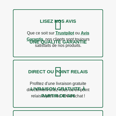
LISEZ NOS AVIS
Que ce soit sur
Trustpilot
ou
Avis
Garantis
, nos clients sont toujours
UNE QUALITÉ GARANTIE
satisfaits de nos produits.
DIRECT OU POINT RELAIS
Profitez d'une livraison gratuite
LIVRAISON GRATUITE À
directement chez vous ou en point
PARTIR DE 40€
relais à partir de 40€ d'achat !