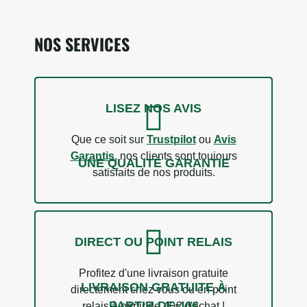
NOS SERVICES
LISEZ NOS AVIS
Que ce soit sur
Trustpilot
ou
Avis
Garantis
, nos clients sont toujours
UNE QUALITÉ GARANTIE
satisfaits de nos produits.
DIRECT OU POINT RELAIS
Profitez d'une livraison gratuite
LIVRAISON GRATUITE À
directement chez vous ou en point
PARTIR DE 40€
relais à partir de 40€ d'achat !