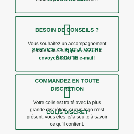
BESOIN DE CONSEILS ?
Vous souhaitez un accompagnement
SERVICE CLIENT À VOTRE
personnalisé ?
Appelez-nous
ou
ÉCOUTE
envoyez-nous un e-mail
!
1 avis
COMMANDEZ EN TOUTE
DISCRÉTION
Votre colis est traité avec la plus
grande discrétion. Aucun logo n'est
COLIS DISCRET
présent, vous êtes le/la seul.e à savoir
ce qu'il contient.