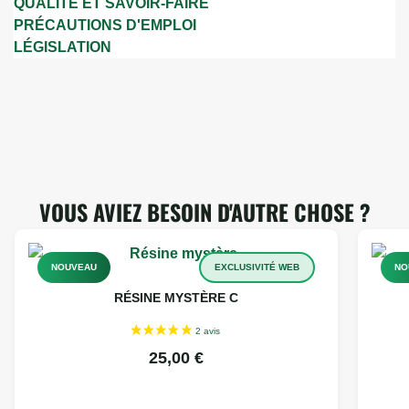
QUALITÉ ET SAVOIR-FAIRE
PRÉCAUTIONS D'EMPLOI
LÉGISLATION
VOUS AVIEZ BESOIN D'AUTRE CHOSE ?
NOUVEAU
EXCLUSIVITÉ WEB
NO
RÉSINE MYSTÈRE C
25,00
€