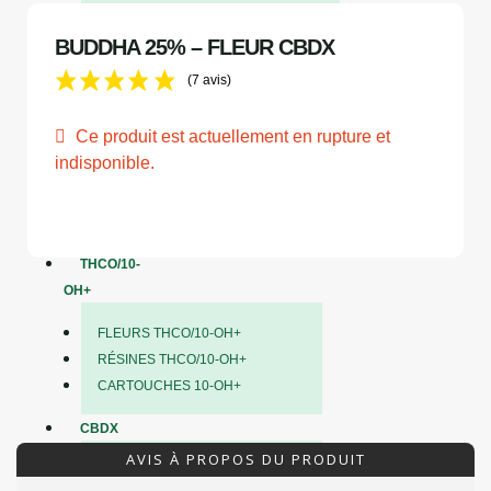
RÉSINES CBD
BUDDHA 25% – FLEUR CBDX
HUILES & GÉLULES
(7 avis)
BONBONS CBD
THÉS & INFUSIONS CBD
Ce produit est actuellement en rupture et
CBN
indisponible.
FLEURS CBN
RÉSINES CBN
THCO/10-
OH+
FLEURS THCO/10-OH+
RÉSINES THCO/10-OH+
CARTOUCHES 10-OH+
CBDX
AVIS À PROPOS DU PRODUIT
FLEURS CBDX