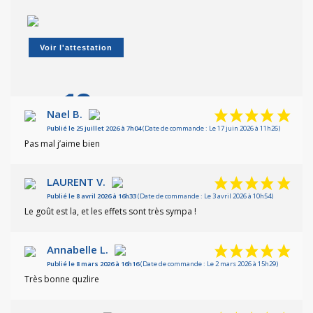
RÉSINES CBDX
N10
Voir l'attestation
FLEURS N10
10
5€/G
6€/G
/10
Nael B.
Publié le 25 juillet 2026 à 7h04
(Date de commande : Le 17 juin 2026 à 11h26)
RÉSINES N10
Basé sur 7 avis
Pas mal j’aime bien
5€/G
6€/G
LAURENT V.
Publié le 8 avril 2026 à 16h33
(Date de commande : Le 3 avril 2026 à 10h54)
CARTOUCHES N10
Le goût est la, et les effets sont très sympa !
BONBONS DELTA-9
N10
Annabelle L.
PREMIUM
Publié le 8 mars 2026 à 16h16
(Date de commande : Le 2 mars 2026 à 15h29)
Très bonne quzlire
FLEURS N10 PREMIUM