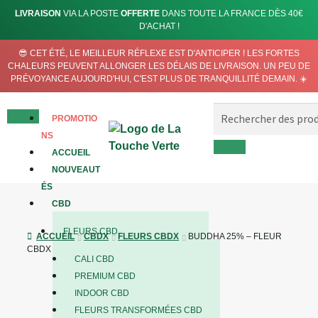
LIVRAISON
VIA LA POSTE
OFFERTE
DANS TOUTE LA FRANCE DÈS 40€
D'ACHAT !
😎 CET ÉTÉ, LE MEILLEUR RÉFLEXE EST D'ANTICIPER ! LES FORTES
CHALEURS PEUVENT ALLONGER LES DÉLAIS DE LIVRAISON. UN PEU DE
PRÉVOYANCE AUJOURD'HUI, C'EST PLUS DE TRANQUILLITÉ DEMAIN. ☀️
PROMOTIO
NS
ACCUEIL
NOUVEAUT
ÉS
CBD
FLEURS CBD
ACCUEIL
CBDX
FLEURS CBDX
BUDDHA 25% – FLEUR
CBDX
CALI CBD
PREMIUM CBD
INDOOR CBD
RUPTURE DE STOCK
FLEURS TRANSFORMÉES CBD