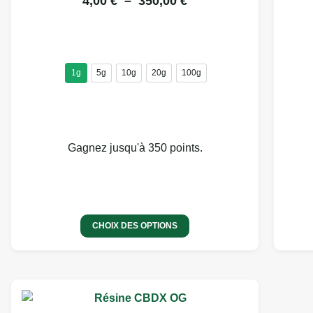
4,00
€
–
350,00
€
1g
5g
10g
20g
100g
Gagnez jusqu'à 350 points.
CHOIX DES OPTIONS