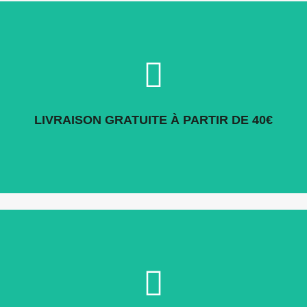
2 avis
DIRECT OU POINT RELAIS
Profitez d'une livraison gratuite directement chez vous ou
LIVRAISON GRATUITE À PARTIR DE 40€
en point relais à partir de 40€ d'achat !
BESOIN DE CONSEILS ?