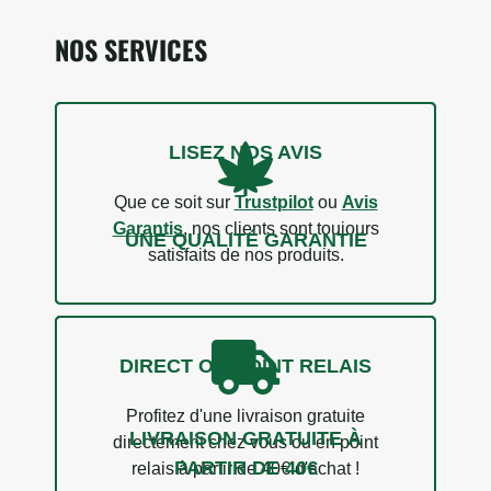
NOS SERVICES
LISEZ NOS AVIS
Que ce soit sur
Trustpilot
ou
Avis
Garantis
, nos clients sont toujours
UNE QUALITÉ GARANTIE
satisfaits de nos produits.
DIRECT OU POINT RELAIS
Profitez d'une livraison gratuite
LIVRAISON GRATUITE À
directement chez vous ou en point
PARTIR DE 40€
relais à partir de 40€ d'achat !