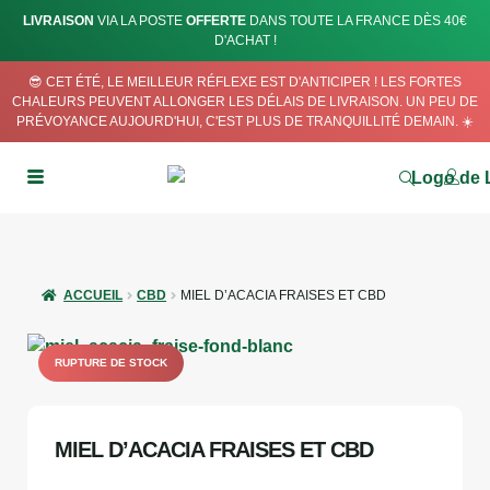
LIVRAISON
VIA LA POSTE
OFFERTE
DANS TOUTE LA FRANCE DÈS 40€
D'ACHAT !
😎 CET ÉTÉ, LE MEILLEUR RÉFLEXE EST D'ANTICIPER ! LES FORTES
CHALEURS PEUVENT ALLONGER LES DÉLAIS DE LIVRAISON. UN PEU DE
PRÉVOYANCE AUJOURD'HUI, C'EST PLUS DE TRANQUILLITÉ DEMAIN. ☀️
ACCUEIL
CBD
MIEL D’ACACIA FRAISES ET CBD
RUPTURE DE STOCK
MIEL D’ACACIA FRAISES ET CBD