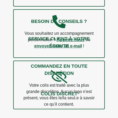
BESOIN DE CONSEILS ?
Vous souhaitez un accompagnement
SERVICE CLIENT À VOTRE
personnalisé ?
Appelez-nous
ou
ÉCOUTE
envoyez-nous un e-mail
!
2 avis
COMMANDEZ EN TOUTE
DISCRÉTION
Votre colis est traité avec la plus
grande discrétion. Aucun logo n'est
COLIS DISCRET
présent, vous êtes le/la seul.e à savoir
ce qu'il contient.