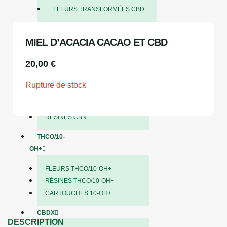
RUPTURE DE STOCK
FLEURS TRANSFORMÉES CBD
RÉSINES CBD
MIEL D’ACACIA CACAO ET CBD
HUILES & GÉLULES
BONBONS CBD
20,00
€
THÉS & INFUSIONS CBD
Rupture de stock
CBN
FLEURS CBN
RÉSINES CBN
THCO/10-
OH+
FLEURS THCO/10-OH+
RÉSINES THCO/10-OH+
CARTOUCHES 10-OH+
CBDX
DESCRIPTION