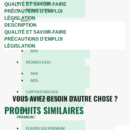
FLEURS CBDX
QUALITÉ ET SAVOIR-FAIRE
RÉSINES CBDX
PRÉCAUTIONS D'EMPLOI
LÉGISLATION
N10
DESCRIPTION
QUALITÉ ET SAVOIR-FAIRE
FLEURS N10
PRÉCAUTIONS D'EMPLOI
5€/G
LÉGISLATION
6€/G
RÉSINES N10
5€/G
6€/G
CARTOUCHES N10
VOUS AVIEZ BESOIN D'AUTRE CHOSE ?
BONBONS DELTA-9
PRODUITS SIMILAIRES
N10
PREMIUM
FLEURS N10 PREMIUM