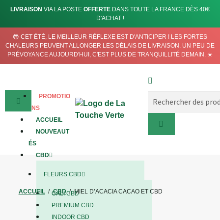
LIVRAISON
VIA LA POSTE
OFFERTE
DANS TOUTE LA FRANCE DÈS 40€
D'ACHAT !
😎 CET ÉTÉ, LE MEILLEUR RÉFLEXE EST D'ANTICIPER ! LES FORTES
CHALEURS PEUVENT ALLONGER LES DÉLAIS DE LIVRAISON. UN PEU DE
PRÉVOYANCE AUJOURD'HUI, C'EST PLUS DE TRANQUILLITÉ DEMAIN. ☀️
PROMOTIO
NS
ACCUEIL
NOUVEAUT
ÉS
CBD
FLEURS CBD
ACCUEIL
/
CBD
/
MIEL D’ACACIA CACAO ET CBD
CALI CBD
PREMIUM CBD
INDOOR CBD