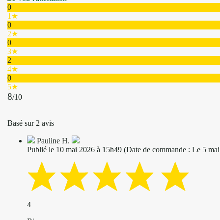
0
1★
0
2★
0
3★
2
4★
0
5★
8
/10
Basé sur 2 avis
Pauline H.
Publié le 10 mai 2026 à 15h49
(Date de commande : Le 5 mai
4