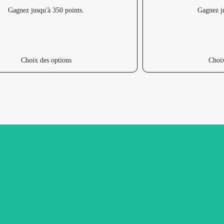
Gagnez jusqu'à 350 points.
Gagnez ju
Choix des options
Choix
roduits.