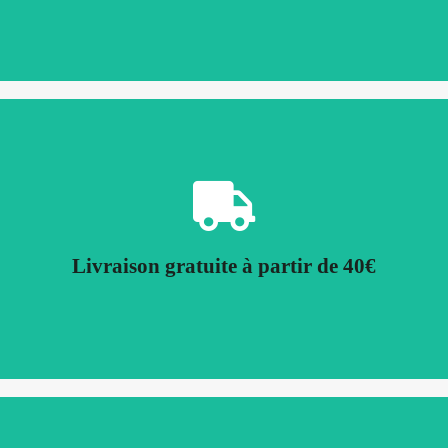
Direct ou Point relais
d'une livraison gratuite directement chez vous ou en point relais à partir de 40€
Livraison gratuite à partir de 40€