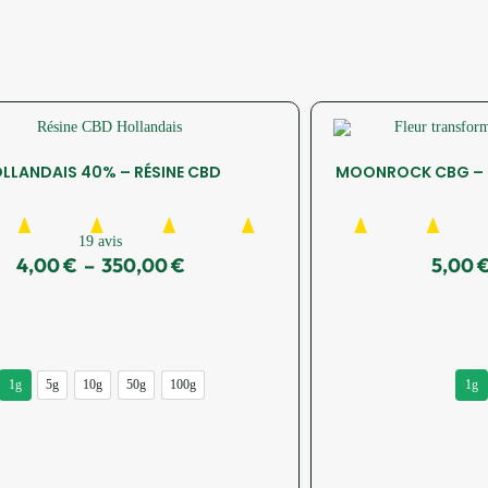
LLANDAIS 40% – RÉSINE CBD
MOONROCK CBG – 
19 avis
4,00
€
–
350,00
€
5,00
1g
5g
10g
50g
100g
1g