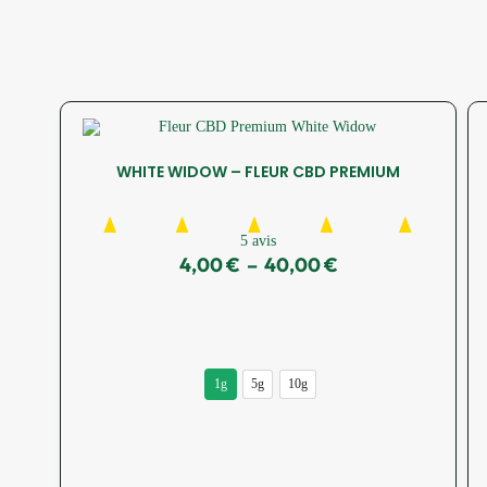
WHITE WIDOW – FLEUR CBD PREMIUM
5 avis
4,00
€
–
40,00
€
1g
5g
10g