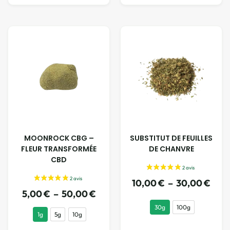
MOONROCK CBG –
SUBSTITUT DE FEUILLES
FLEUR TRANSFORMÉE
DE CHANVRE
CBD
10,00
€
–
30,00
€
5,00
€
–
50,00
€
30g
100g
1g
5g
10g