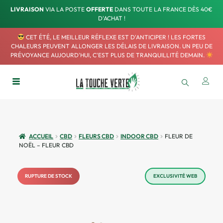
LIVRAISON
VIA LA POSTE
OFFERTE
DANS TOUTE LA FRANCE DÈS 40€
D'ACHAT !
CET ÉTÉ, LE MEILLEUR RÉFLEXE EST D'ANTICIPER ! LES FORTES
CHALEURS PEUVENT ALLONGER LES DÉLAIS DE LIVRAISON. UN PEU DE
PRÉVOYANCE AUJOURD'HUI, C'EST PLUS DE TRANQUILLITÉ DEMAIN.
ACCUEIL
CBD
FLEURS CBD
INDOOR CBD
FLEUR DE
NOËL – FLEUR CBD
RUPTURE DE STOCK
EXCLUSIVITÉ WEB