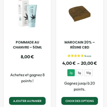
POMMADE AU
MAROCAIN 20% –
CHANVRE – 50ML
RÉSINE CBD
8,00
€
4,00
€
–
20,00
€
2g
5g
10g
Achetez et gagnez 8
points !
Gagnez jusqu'à 20
points.
AJOUTER AU PANIER
CHOIX DES OPTIONS