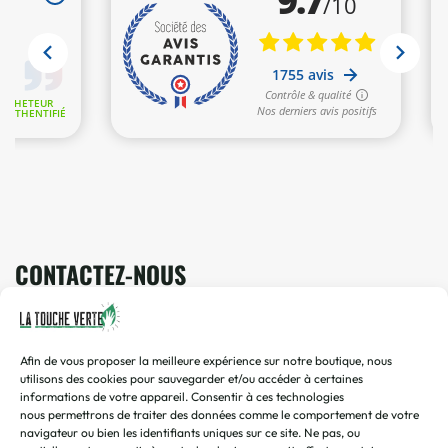
CONTACTEZ-NOUS
Vous avez une question ? Une demande ? Envoyez-nous un
mail !
Afin de vous proposer la meilleure expérience sur notre boutique, nous
contact@toucheverte.fr
utilisons des cookies pour sauvegarder et/ou accéder à certaines
informations de votre appareil.
Consentir
à ces
technologies
Vous préférez discuter de vive voix ? Appelez-nous !
nous
permettrons de traiter des données comme le comportement de votre
07 45 48 16 58
navigateur ou bien les identifiants uniques sur ce site.
Ne pas, ou