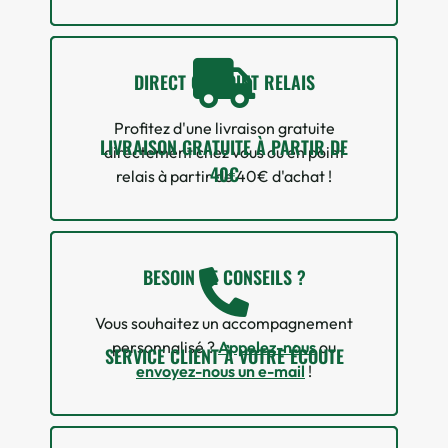
DIRECT OU POINT RELAIS
Profitez d'une livraison gratuite
LIVRAISON GRATUITE À PARTIR DE
directement chez vous ou en point
40€
relais à partir de 40€ d'achat !
BESOIN DE CONSEILS ?
Vous souhaitez un accompagnement
personnalisé ?
Appelez-nous
ou
SERVICE CLIENT À VOTRE ÉCOUTE
envoyez-nous un e-mail
!