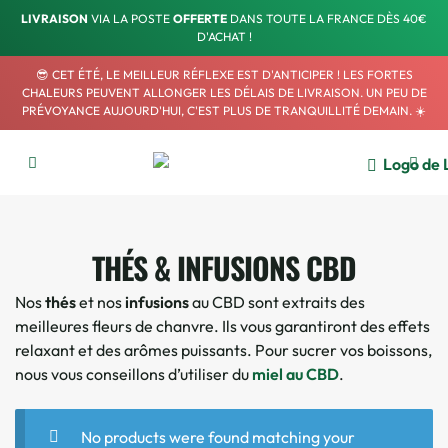
LIVRAISON
VIA LA POSTE
OFFERTE
DANS TOUTE LA FRANCE DÈS 40€
D'ACHAT !
😎 CET ÉTÉ, LE MEILLEUR RÉFLEXE EST D'ANTICIPER ! LES FORTES
CHALEURS PEUVENT ALLONGER LES DÉLAIS DE LIVRAISON. UN PEU DE
PRÉVOYANCE AUJOURD'HUI, C'EST PLUS DE TRANQUILLITÉ DEMAIN. ☀️
THÉS & INFUSIONS CBD
Nos
thés
et nos
infusions
au CBD sont extraits des
meilleures fleurs de chanvre. Ils vous garantiront des effets
relaxant et des arômes puissants. Pour sucrer vos boissons,
nous vous conseillons d’utiliser du
miel au CBD
.
No products were found matching your