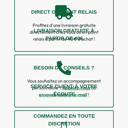
DIRECT OU POINT RELAIS
Profitez d'une livraison gratuite
LIVRAISON GRATUITE À
directement chez vous ou en point
PARTIR DE 40€
relais à partir de 40€ d'achat !
BESOIN DE CONSEILS ?
Vous souhaitez un accompagnement
SERVICE CLIENT À VOTRE
personnalisé ?
Appelez-nous
ou
ÉCOUTE
envoyez-nous un e-mail
!
COMMANDEZ EN TOUTE
DISCRÉTION