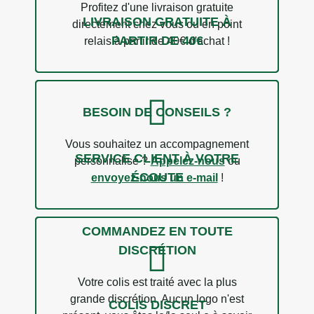
Profitez d'une livraison gratuite
LIVRAISON GRATUITE À
directement chez vous ou en point
1 avis
PARTIR DE 40€
relais à partir de 40€ d'achat !
BESOIN DE CONSEILS ?
Vous souhaitez un accompagnement
SERVICE CLIENT À VOTRE
personnalisé ?
Appelez-nous
ou
ÉCOUTE
envoyez-nous un e-mail
!
COMMANDEZ EN TOUTE
DISCRÉTION
Votre colis est traité avec la plus
grande discrétion. Aucun logo n'est
COLIS DISCRET