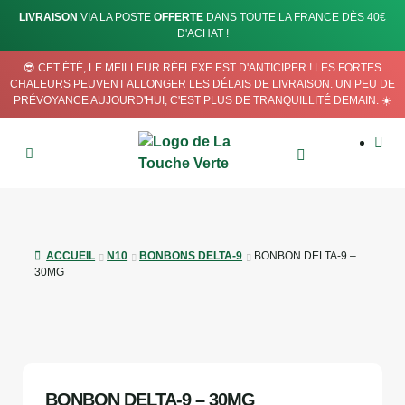
LIVRAISON
VIA LA POSTE
OFFERTE
DANS TOUTE LA FRANCE DÈS 40€
D'ACHAT !
😎 CET ÉTÉ, LE MEILLEUR RÉFLEXE EST D'ANTICIPER ! LES FORTES
CHALEURS PEUVENT ALLONGER LES DÉLAIS DE LIVRAISON. UN PEU DE
PRÉVOYANCE AUJOURD'HUI, C'EST PLUS DE TRANQUILLITÉ DEMAIN. ☀️
ACCUEIL
N10
BONBONS DELTA-9
BONBON DELTA-9 –
30MG
BONBON DELTA-9 – 30MG