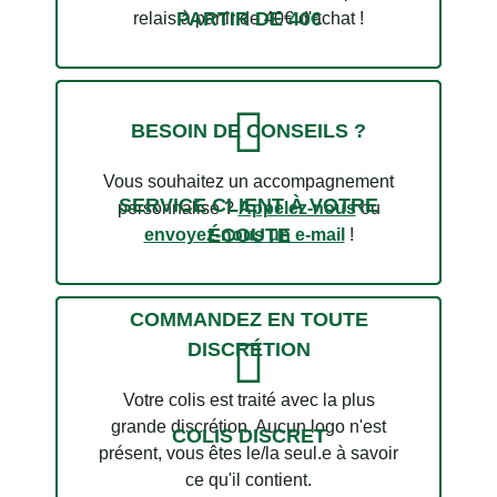
PARTIR DE 40€
relais à partir de 40€ d'achat !
BESOIN DE CONSEILS ?
Vous souhaitez un accompagnement
SERVICE CLIENT À VOTRE
personnalisé ?
Appelez-nous
ou
ÉCOUTE
envoyez-nous un e-mail
!
COMMANDEZ EN TOUTE
DISCRÉTION
Votre colis est traité avec la plus
2 avis
grande discrétion. Aucun logo n'est
COLIS DISCRET
présent, vous êtes le/la seul.e à savoir
ce qu'il contient.