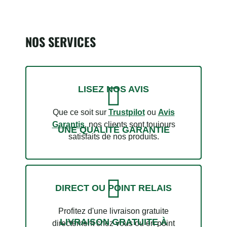
NOS SERVICES
LISEZ NOS AVIS
Que ce soit sur
Trustpilot
ou
Avis
Garantis
, nos clients sont toujours
UNE QUALITÉ GARANTIE
satisfaits de nos produits.
5 avis
DIRECT OU POINT RELAIS
Profitez d'une livraison gratuite
LIVRAISON GRATUITE À
directement chez vous ou en point