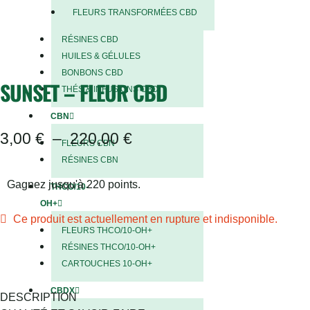
FLEURS TRANSFORMÉES CBD
RUPTURE DE STOCK
RÉSINES CBD
HUILES & GÉLULES
BONBONS CBD
SUNSET – FLEUR CBD
THÉS & INFUSIONS CBD
CBN
3,00
€
–
220,00
€
FLEURS CBN
RÉSINES CBN
Gagnez jusqu'à 220 points.
THCO/10-
OH+
Ce produit est actuellement en rupture et indisponible.
FLEURS THCO/10-OH+
RÉSINES THCO/10-OH+
CARTOUCHES 10-OH+
CBDX
DESCRIPTION