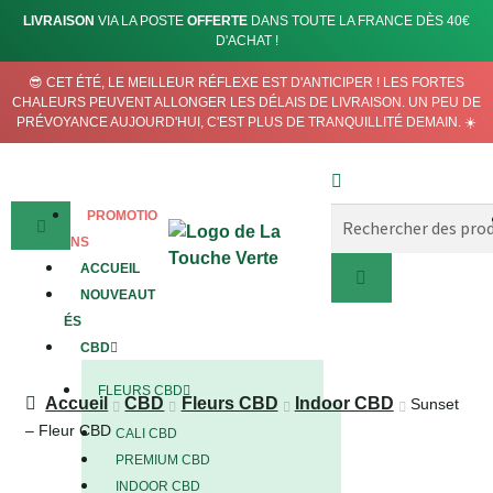
LIVRAISON
VIA LA POSTE
OFFERTE
DANS TOUTE LA FRANCE DÈS 40€
D'ACHAT !
😎 CET ÉTÉ, LE MEILLEUR RÉFLEXE EST D'ANTICIPER ! LES FORTES
CHALEURS PEUVENT ALLONGER LES DÉLAIS DE LIVRAISON. UN PEU DE
PRÉVOYANCE AUJOURD'HUI, C'EST PLUS DE TRANQUILLITÉ DEMAIN. ☀️
PROMOTIO
NS
ACCUEIL
NOUVEAUT
ÉS
CBD
FLEURS CBD
Accueil
CBD
Fleurs CBD
Indoor CBD
Sunset
– Fleur CBD
CALI CBD
PREMIUM CBD
INDOOR CBD