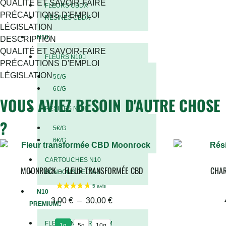
QUALITÉ ET SAVOIR-FAIRE
FLEURS CBDX
PRÉCAUTIONS D'EMPLOI
RÉSINES CBDX
LÉGISLATION
N10
DESCRIPTION
QUALITÉ ET SAVOIR-FAIRE
FLEURS N10
PRÉCAUTIONS D'EMPLOI
LÉGISLATION
5€/G
6€/G
VOUS AVIEZ BESOIN D'AUTRE CHOSE
RÉSINES N10
?
5€/G
6€/G
CARTOUCHES N10
MOONROCK – FLEUR TRANSFORMÉE CBD
CHAR
BONBONS DELTA-9
N10
3,00
€
–
30,00
€
PREMIUM
FLEURS N10 PREMIUM
1g
5g
10g