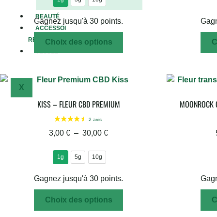
BEAUTÉ
Gagnez jusqu'à 30 points.
Gagn
ACCESSOI
RES
Choix des options
C
VESSEL
X
KISS – FLEUR CBD PREMIUM
MOONROCK C
3,00
€
–
30,00
€
1g
5g
10g
Gagnez jusqu'à 30 points.
Gagn
Choix des options
C